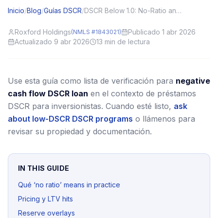
Inicio
/
Blog
/
Guías DSCR
/
DSCR Below 1.0: No-Ratio and Low-Ratio Options Explained
Roxford Holdings
Publicado 1 abr 2026
(NMLS #1843021)
Actualizado 9 abr 2026
13
min de lectura
Use esta guía como lista de verificación para
negative
cash flow DSCR loan
en el contexto de préstamos
DSCR para inversionistas.
Cuando esté listo,
ask
about low-DSCR DSCR programs
o llámenos para
revisar su propiedad y documentación.
IN THIS GUIDE
Qué ‘no ratio’ means in practice
Pricing y LTV hits
Reserve overlays