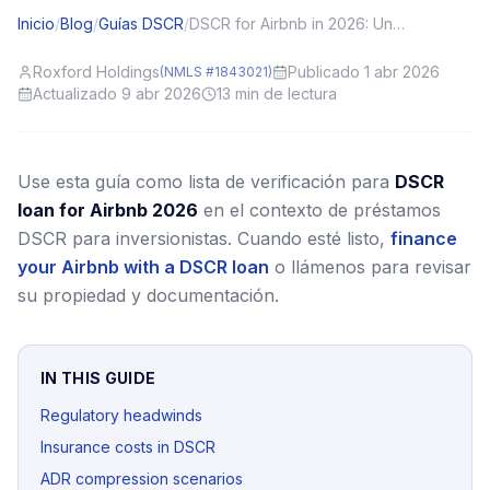
Inicio
/
Blog
/
Guías DSCR
/
DSCR for Airbnb in 2026: Underwriting Trends and Data You’ll Need
Roxford Holdings
Publicado 1 abr 2026
(NMLS #1843021)
Actualizado 9 abr 2026
13
min de lectura
Use esta guía como lista de verificación para
DSCR
loan for Airbnb 2026
en el contexto de préstamos
DSCR para inversionistas.
Cuando esté listo,
finance
your Airbnb with a DSCR loan
o llámenos para revisar
su propiedad y documentación.
IN THIS GUIDE
Regulatory headwinds
Insurance costs in DSCR
ADR compression scenarios