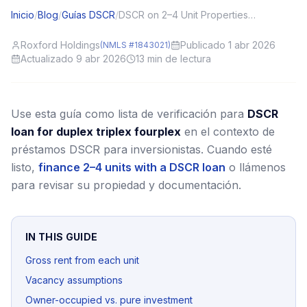
Inicio
/
Blog
/
Guías DSCR
/
DSCR on 2–4 Unit Properties: Rent Rolls and Expense Ratios
Roxford Holdings
Publicado 1 abr 2026
(NMLS #1843021)
Actualizado 9 abr 2026
13
min de lectura
Use esta guía como lista de verificación para
DSCR
loan for duplex triplex fourplex
en el contexto de
préstamos DSCR para inversionistas.
Cuando esté
listo,
finance 2–4 units with a DSCR loan
o llámenos
para revisar su propiedad y documentación.
IN THIS GUIDE
Gross rent from each unit
Vacancy assumptions
Owner-occupied vs. pure investment