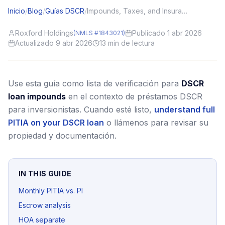
Inicio
/
Blog
/
Guías DSCR
/
Impounds, Taxes, and Insurance on DSCR: Cash Flow Planning
Roxford Holdings
Publicado 1 abr 2026
(NMLS #1843021)
Actualizado 9 abr 2026
13
min de lectura
Use esta guía como lista de verificación para
DSCR
loan impounds
en el contexto de préstamos DSCR
para inversionistas.
Cuando esté listo,
understand full
PITIA on your DSCR loan
o llámenos para revisar su
propiedad y documentación.
IN THIS GUIDE
Monthly PITIA vs. PI
Escrow analysis
HOA separate