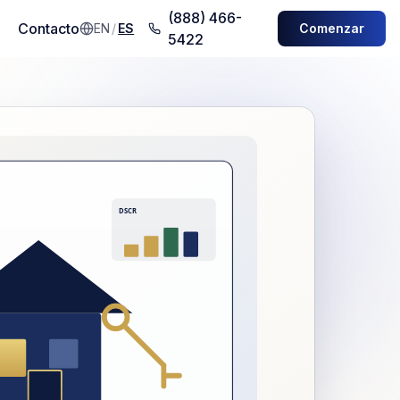
(888) 466-
Contacto
EN
/
ES
Comenzar
5422