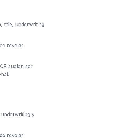
 title, underwriting
ede revelar
SCR suelen ser
nal.
, underwriting y
ede revelar