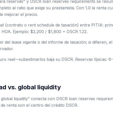
para reservas" y DSCR loan reserves requirements se resum
pleto al ratio que exige su prestamista. Con 1.0 la renta cu
e mejorar el precio.
l (contrato o rent schedule de tasación) entre PITIA: princ
, HOA. Ejemplo: $2,200 / $1,800 = DSCR 1.22.
r del lease vigente o del informe de tasación; si difieren, e
rvador.
uro real—subestimarlos baja su DSCR. Reservas típicas: 6
d vs. global liquidity
 global liquidity" conecta con DSCR loan reserves require
a de renta son el centro del crédito DSCR.