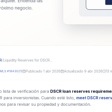
lquiler. Entienda las
róximo negocio.
CR
/
Liquidity Reserves for DSCR Loans: How Many Months of PITIA?
Publicado 1 abr 2026
Actualizado 9 abr 2026
13
m
MLS #1843021)
lista de verificación para
DSCR loan reserves requireme
para inversionistas.
Cuando esté listo,
meet DSCR reserve
nos para revisar su propiedad y documentación.