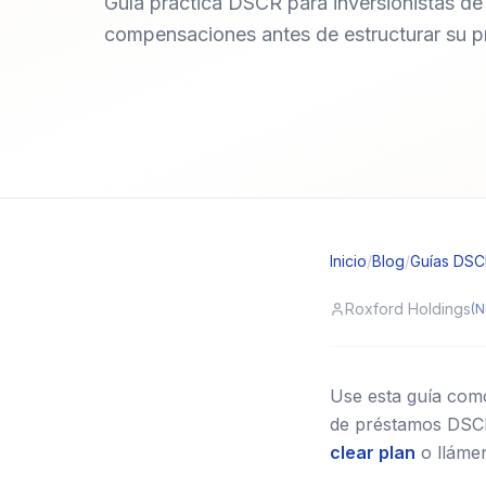
Guía práctica DSCR para inversionistas de a
compensaciones antes de estructurar su p
Inicio
/
Blog
/
Guías DS
Roxford Holdings
(N
Use esta guía como 
de préstamos DSCR 
clear plan
o lláme