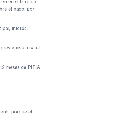
en en si la renta
bre el pago; por
ipal, interés,
l prestamista usa el
–12 meses de PITIA
ments porque el