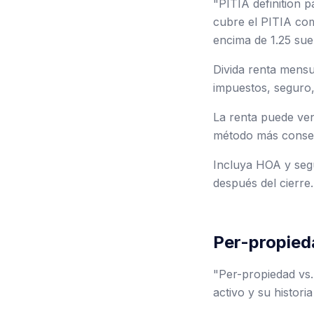
"PITIA definition 
cubre el PITIA com
encima de 1.25 suel
Divida renta mensua
impuestos, seguro
La renta puede veni
método más conse
Incluya HOA y seg
después del cierre.
Per-propieda
"Per-propiedad vs.
activo y su histori