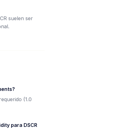
SCR suelen ser
nal.
ments?
 requerido (1.0
idity para DSCR