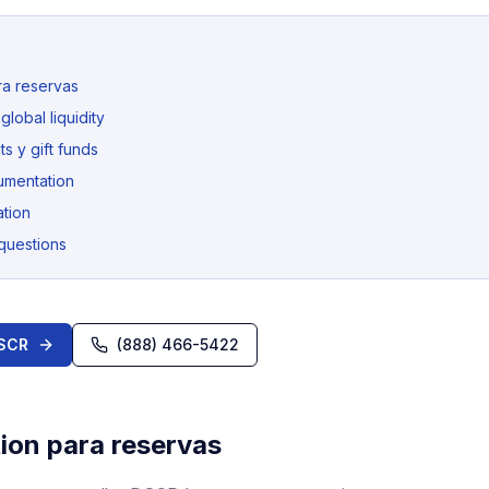
ara reservas
lobal liquidity
s y gift funds
umentation
ation
questions
DSCR
(888) 466-5422
tion para reservas