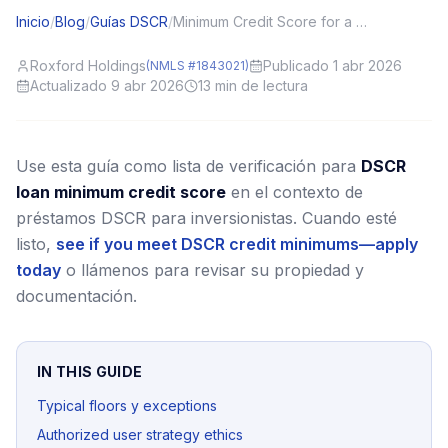
Inicio
/
Blog
/
Guías DSCR
/
Minimum Credit Score for a DSCR Loan (and How to Improve Fast)
Roxford Holdings
Publicado 1 abr 2026
(NMLS #1843021)
Actualizado 9 abr 2026
13
min de lectura
Use esta guía como lista de verificación para
DSCR
loan minimum credit score
en el contexto de
préstamos DSCR para inversionistas.
Cuando esté
listo,
see if you meet DSCR credit minimums—apply
today
o llámenos para revisar su propiedad y
documentación.
IN THIS GUIDE
Typical floors y exceptions
Authorized user strategy ethics