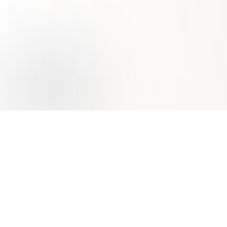
Qué es
Préstamos DSCR
?
Los préstamos DSCR (Debt Service Coverage Ratio)