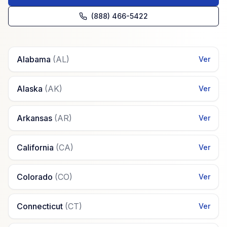
(888) 466-5422
Alabama
(
AL
)
Ver
Alaska
(
AK
)
Ver
Arkansas
(
AR
)
Ver
California
(
CA
)
Ver
Colorado
(
CO
)
Ver
Connecticut
(
CT
)
Ver