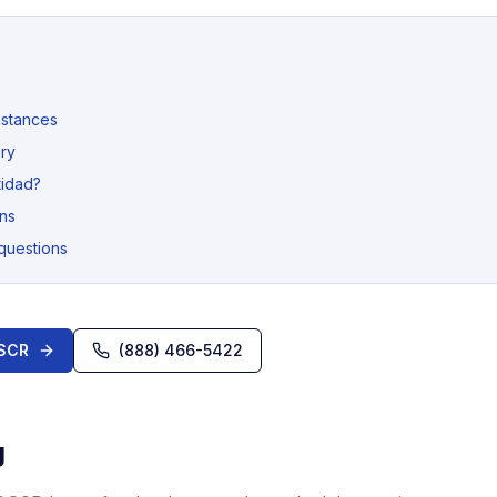
mstances
ory
tidad?
ns
questions
DSCR
(888) 466-5422
g