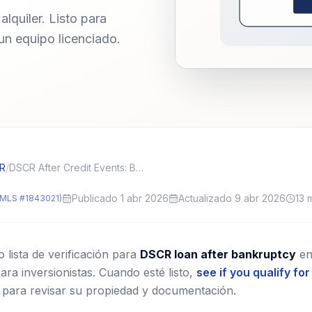
lquiler. Listo para
 un equipo licenciado.
CR
/
DSCR After Credit Events: Bankruptcy, Foreclosure, and Seasoning
Publicado 1 abr 2026
Actualizado 9 abr 2026
13
m
MLS #1843021)
lista de verificación para
DSCR loan after bankruptcy
en
ra inversionistas.
Cuando esté listo,
see if you qualify fo
 para revisar su propiedad y documentación.