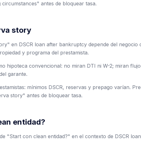
 circumstances" antes de bloquear tasa.
rva story
tory" en DSCR loan after bankruptcy depende del negocio 
ropiedad y programa del prestamista.
 hipoteca convencional: no miran DTI ni W-2; miran flujo 
del garante.
stamistas: mínimos DSCR, reservas y prepago varían. Preg
erva story" antes de bloquear tasa.
ean entidad?
e "Start con clean entidad?" en el contexto de DSCR loan