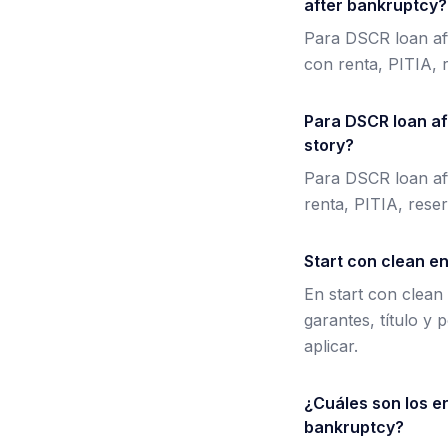
after bankruptcy?
Para DSCR loan af
con renta, PITIA, r
Para DSCR loan af
story?
Para DSCR loan aft
renta, PITIA, reser
Start con clean e
En start con clean 
garantes, título y 
aplicar.
¿Cuáles son los e
bankruptcy?