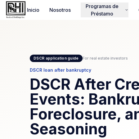
Programas de
Inicio
Nosotros
Préstamo
DSCR application guide
For real estate investors
DSCR loan after bankruptcy
DSCR After Cre
Events: Bankru
Foreclosure, a
Seasoning