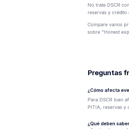
No trate DSCR como
reservas y crédito 
Compare varios pre
sobre "Honest expe
Preguntas f
¿Cómo afecta even
Para DSCR loan aft
PITIA, reservas y c
¿Qué deben saber 