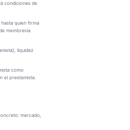
irá condiciones de
 hasta quien firma
s de membresía
ista), liquidez
amista como
n el prestamista.
concreto: mercado,