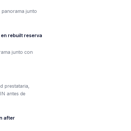
l panorama junto
en rebuilt reserva
orama junto con
d prestataria,
EIN antes de
n after