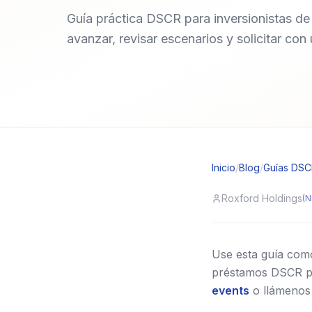
Guía práctica DSCR para inversionistas de a
avanzar, revisar escenarios y solicitar con
Inicio
/
Blog
/
Guías DS
Roxford Holdings
(N
Use esta guía como 
préstamos DSCR pa
events
o llámenos