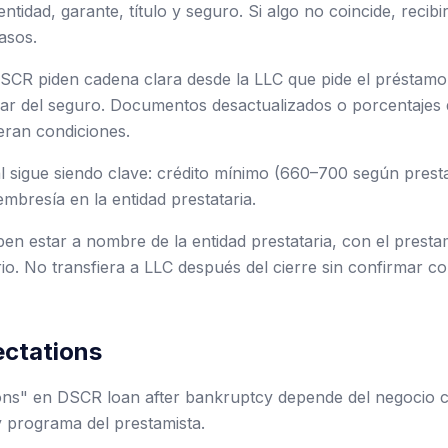
 entidad, garante, título y seguro. Si algo no coincide, recib
asos.
SCR piden cadena clara desde la LLC que pide el préstamo
itular del seguro. Documentos desactualizados o porcentaje
eran condiciones.
l sigue siendo clave: crédito mínimo (660–700 según prestam
mbresía en la entidad prestataria.
ben estar a nombre de la entidad prestataria, con el prest
io. No transfiera a LLC después del cierre sin confirmar co
ctations
ons" en DSCR loan after bankruptcy depende del negocio 
y programa del prestamista.