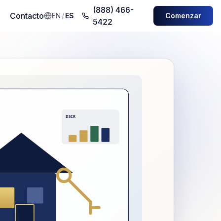
(888) 466-
Contacto
EN
/
ES
Comenzar
5422