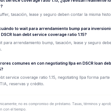
bt service coverage ratio 1.15, ¿qué revisan realmente l
r?
 buffer, tasación, lease y seguro deben contar la misma histo
cuándo to wait para arrendamiento bump para inversionis
 DSCR loan debt service coverage ratio 1.15?
it para arrendamiento bump, tasación, lease y seguro deb
.
rrores comunes en con negotiating llpa en DSCR loan deb
5?
t service coverage ratio 1.15, negotiating llpa forma part
TIA, reservas y crédito.
nicamente; no es compromiso de préstamo. Tasas, términos y apr
n con el tiempo.