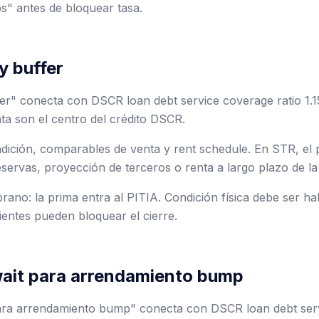
ps" antes de bloquear tasa.
ty buffer
ffer" conecta con DSCR loan debt service coverage ratio 1.1
nta son el centro del crédito DSCR.
ondición, comparables de venta y rent schedule. En STR, el
reservas, proyección de terceros o renta a largo plazo de la
ano: la prima entra al PITIA. Condición física debe ser hab
entes pueden bloquear el cierre.
ait para arrendamiento bump
ara arrendamiento bump" conecta con DSCR loan debt serv