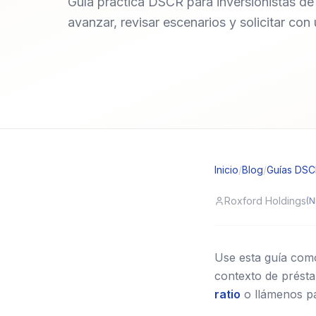
Guía práctica DSCR para inversionistas de a
avanzar, revisar escenarios y solicitar con
Inicio
/
Blog
/
Guías DS
Roxford Holdings
(N
Use esta guía como 
contexto de présta
ratio
o llámenos p