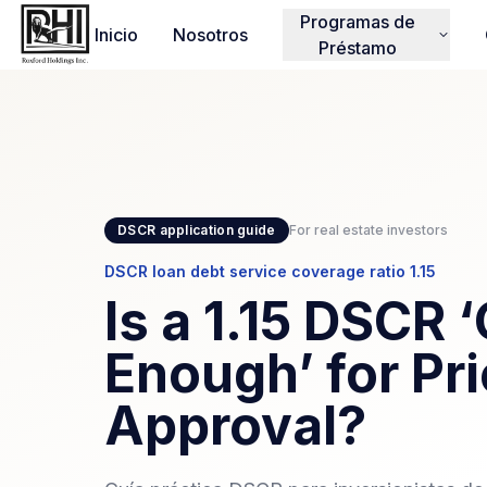
Programas de
Inicio
Nosotros
Préstamo
DSCR application guide
For real estate investors
DSCR loan debt service coverage ratio 1.15
Is a 1.15 DSCR 
Enough’ for Pr
Approval?