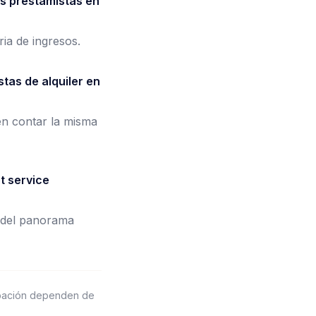
os prestamistas en
ria de ingresos.
tas de alquiler en
en contar la misma
t service
e del panorama
obación dependen de