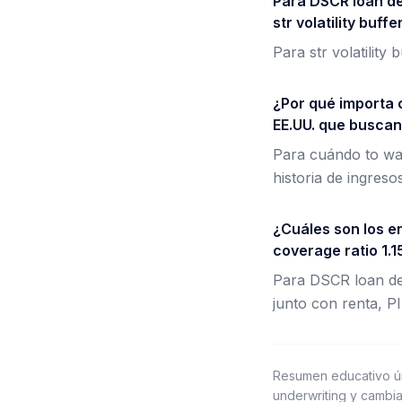
Para DSCR loan de
str volatility buffe
Para str volatility
¿Por qué importa 
EE.UU. que buscan
Para cuándo to wa
historia de ingresos
¿Cuáles son los e
coverage ratio 1.1
Para DSCR loan deb
junto con renta, PI
Resumen educativo ú
underwriting y cambia