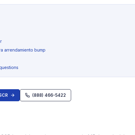
r
ra arrendamiento bump
questions
DSCR
(888) 466-5422