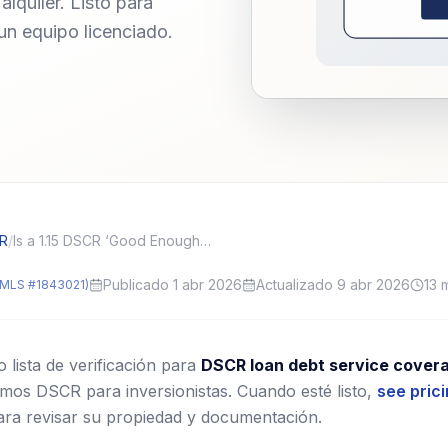
lquiler. Listo para
 un equipo licenciado.
CR
/
Is a 1.15 DSCR ‘Good Enough’ for Pricing and Approval?
Publicado 1 abr 2026
Actualizado 9 abr 2026
13
m
MLS #1843021)
lista de verificación para
DSCR loan debt service coverag
mos DSCR para inversionistas.
Cuando esté listo,
see pric
ara revisar su propiedad y documentación.