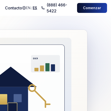
(888) 466-
Contacto
EN
/
ES
Comenzar
5422