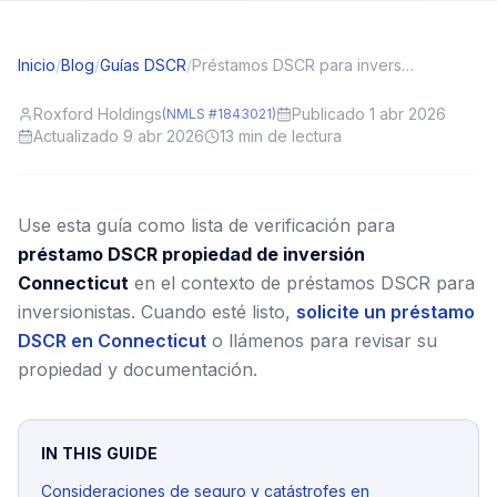
Inicio
/
Blog
/
Guías DSCR
/
Préstamos DSCR para inversionistas en Connecticut (CT): contexto local y consejos de solicitud
Roxford Holdings
Publicado 1 abr 2026
(NMLS #1843021)
Actualizado 9 abr 2026
13
min de lectura
Use esta guía como lista de verificación para
préstamo DSCR propiedad de inversión
Connecticut
en el contexto de préstamos DSCR para
inversionistas.
Cuando esté listo,
solicite un préstamo
DSCR en Connecticut
o llámenos para revisar su
propiedad y documentación.
IN THIS GUIDE
Consideraciones de seguro y catástrofes en