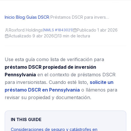
Inicio
/
Blog
/
Guías DSCR
/
Préstamos DSCR para inversionistas en Pennsylvania (PA): contexto local y consejos de solicitud
Roxford Holdings
Publicado 1 abr 2026
(NMLS #1843021)
Actualizado 9 abr 2026
13
min de lectura
Use esta guía como lista de verificación para
préstamo DSCR propiedad de inversión
Pennsylvania
en el contexto de préstamos DSCR
para inversionistas.
Cuando esté listo,
solicite un
préstamo DSCR en Pennsylvania
o llámenos para
revisar su propiedad y documentación.
IN THIS GUIDE
Consideraciones de seguro y catástrofes en