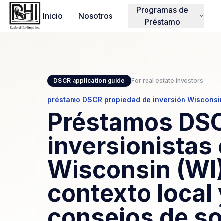
Programas de
Inicio
Nosotros
Préstamo
DSCR application guide
For real estate investors
préstamo DSCR propiedad de inversión Wisconsi
Préstamos DSC
inversionistas
Wisconsin (WI)
contexto local 
consejos de so