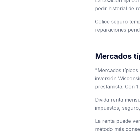
La tasación fija c
pedir historial de 
Cotice seguro tempr
reparaciones pendi
Mercados tí
"Mercados típicos
inversión Wisconsi
prestamista. Con 1.
Divida renta mensua
impuestos, seguro
La renta puede veni
método más conse