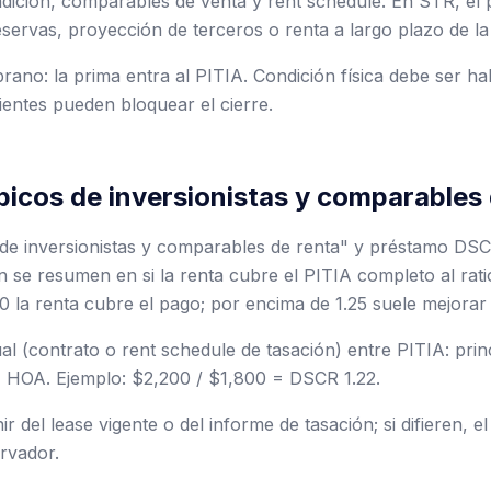
ondición, comparables de venta y rent schedule. En STR, el
reservas, proyección de terceros o renta a largo plazo de la
ano: la prima entra al PITIA. Condición física debe ser hab
entes pueden bloquear el cierre.
picos de inversionistas y comparables 
 de inversionistas y comparables de renta" y préstamo DS
n se resumen en si la renta cubre el PITIA completo al rati
0 la renta cubre el pago; por encima de 1.25 suele mejorar 
l (contrato o rent schedule de tasación) entre PITIA: princ
, HOA. Ejemplo: $2,200 / $1,800 = DSCR 1.22.
r del lease vigente o del informe de tasación; si difieren, e
rvador.