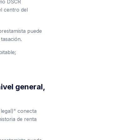
tamo DSCR
l centro del
 prestamista puede
 tasación.
itable;
ivel general,
 legal)" conecta
storia de renta