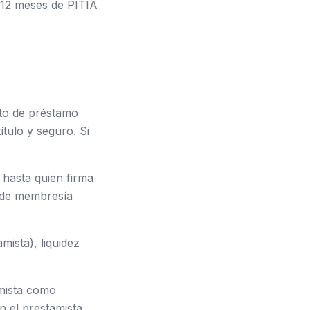
–12 meses de PITIA
xto de préstamo
ítulo y seguro. Si
 hasta quien firma
s de membresía
ista), liquidez
amista como
n el prestamista.