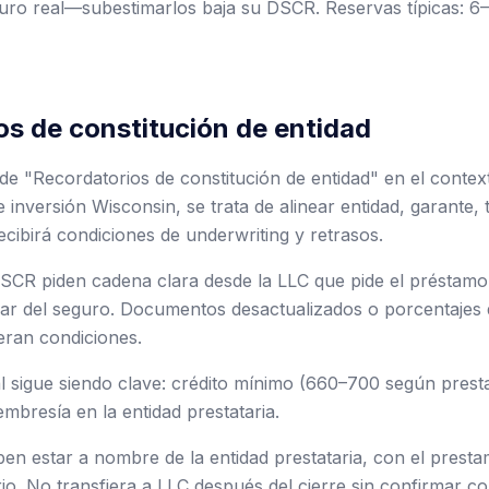
uro real—subestimarlos baja su DSCR. Reservas típicas: 6
os de constitución de entidad
e "Recordatorios de constitución de entidad" en el conte
nversión Wisconsin, se trata de alinear entidad, garante, t
ecibirá condiciones de underwriting y retrasos.
SCR piden cadena clara desde la LLC que pide el préstamo
itular del seguro. Documentos desactualizados o porcentaje
eran condiciones.
l sigue siendo clave: crédito mínimo (660–700 según prestam
mbresía en la entidad prestataria.
ben estar a nombre de la entidad prestataria, con el prest
io. No transfiera a LLC después del cierre sin confirmar co