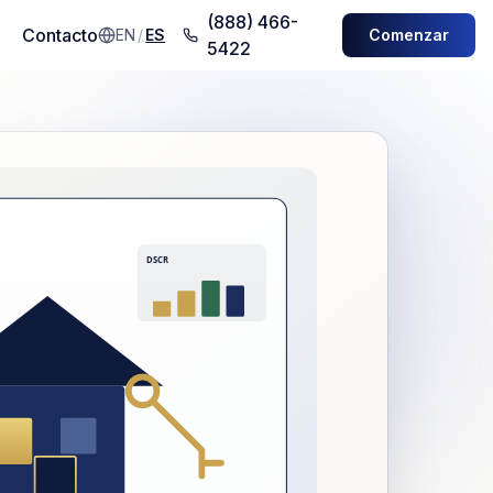
(888) 466-
Contacto
EN
/
ES
Comenzar
5422