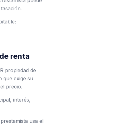
 prestamista puede
 tasación.
itable;
de renta
CR propiedad de
o que exige su
el precio.
ipal, interés,
l prestamista usa el