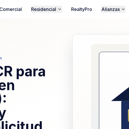
Comercial
Residencial
RealtyPro
Alianzas
n
R para
 en
:
y
licitud