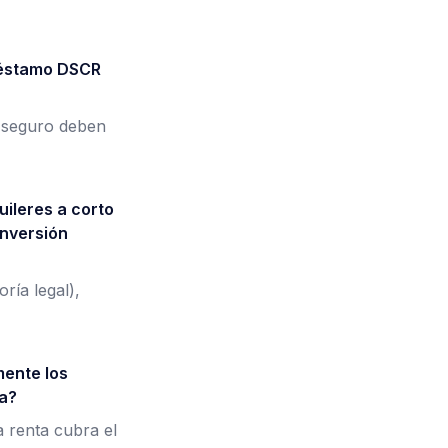
réstamo DSCR
y seguro deben
uileres a corto
inversión
ría legal),
mente los
ta?
a renta cubra el