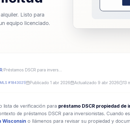
lquiler. Listo para
 un equipo licenciado.
CR
/
Préstamos DSCR para inversionistas en Wisconsin (WI): contexto local y consejos de solicitud
Publicado 1 abr 2026
Actualizado 9 abr 2026
13
m
MLS #1843021)
lista de verificación para
préstamo DSCR propiedad de i
ontexto de préstamos DSCR para inversionistas.
Cuando est
 Wisconsin
o llámenos para revisar su propiedad y docum