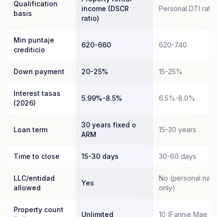
Qualification
income (DSCR
Personal DTI ratio
basis
ratio)
Min puntaje
620-660
620-740
crediticio
Down payment
20-25%
15-25%
Interest tasas
5.99%-8.5%
6.5%-8.0%
(2026)
30 years fixed o
Loan term
15-30 years
ARM
Time to close
15-30 days
30-60 days
LLC/entidad
No (personal nam
Yes
allowed
only)
Property count
Unlimited
10 (Fannie Mae c