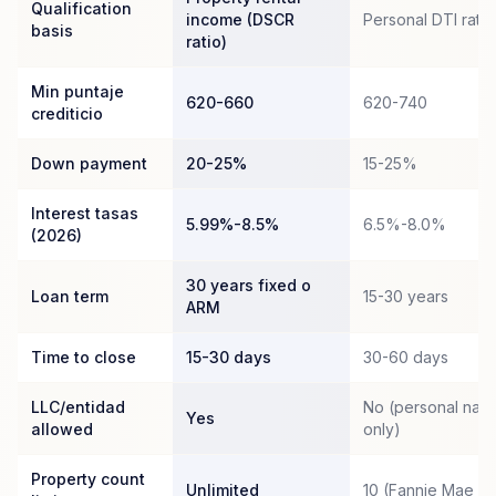
Qualification
income (DSCR
Personal DTI ratio
basis
ratio)
Min puntaje
620-660
620-740
crediticio
Down payment
20-25%
15-25%
Interest tasas
5.99%-8.5%
6.5%-8.0%
(2026)
30 years fixed o
Loan term
15-30 years
ARM
Time to close
15-30 days
30-60 days
LLC/entidad
No (personal nam
Yes
allowed
only)
Property count
Unlimited
10 (Fannie Mae c