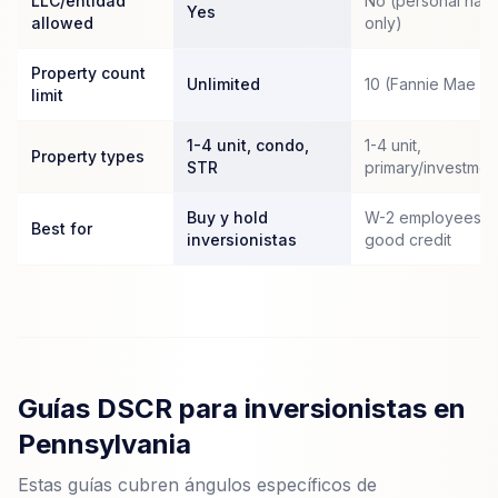
LLC/entidad
No (personal nam
Yes
allowed
only)
Property count
Unlimited
10 (Fannie Mae c
limit
1-4 unit, condo,
1-4 unit,
Property types
STR
primary/investmen
Buy y hold
W-2 employees c
Best for
inversionistas
good credit
Guías DSCR para inversionistas en
Pennsylvania
Estas guías cubren ángulos específicos de